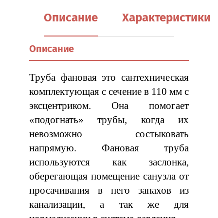
e-
Описание
Характеристики
mail:
Описание
Пароль:
Труба фановая это сантехническая
комплектующая с сечение в 110 мм с
Забыли
пароль?
эксцентриком. Она помогает
«подогнать» трубы, когда их
Войти
невозможно состыковать
напрямую. Фановая труба
используются как заслонка,
Регистрация
оберегающая помещение санузла от
просачивания в него запахов из
канализации, а так же для